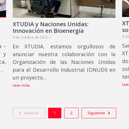
XT
XTUDIA y Naciones Unidas:
so
Innovación en Bioenergía
9 d
9 de octubre de 2022
/
Sa
a –
En XTUDIA, estamos orgullosos de
XT
r y
anunciar nuestra colaboración con la
do
ca,
Organización de las Naciones Unidas
so
r…
para el Desarrollo Industrial (ONUDI) en
te
un proyecto…
Lee
Leer más
Anterior
1
2
Siguiente