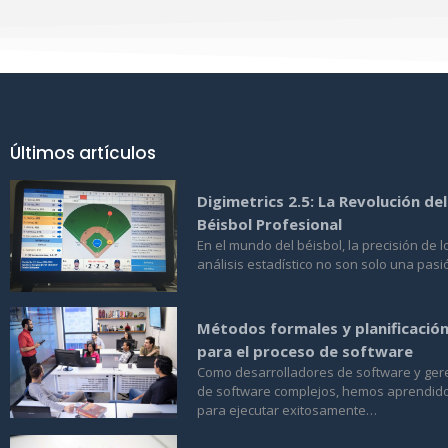
Últimos artículos
Digimetrics 2.5: La Revolución del
Béisbol Profesional
En el mundo del béisbol, la precisión de l
análisis estadístico no son solo una pasi
Métodos formales y planificació
para el proceso de software
Como desarrolladores de software y ger
de software complejos, hemos aprendido
para ejecutar exitosamente…