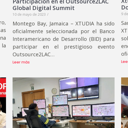
Xt
Participación en el Outsource2LAC
Do
Global Digital Summit
9 de
10 de mayo de 2023
/
ro,
Sa
Montego Bay, Jamaica – XTUDIA ha sido
as
XT
oficialmente seleccionada por el Banco
una
so
Interamericano de Desarrollo (BID) para
 la
en
participar en el prestigioso evento
ofi
Outsource2LAC…
Lee
Leer más