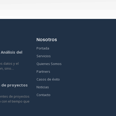
Nosotros
Portada
 Análisis del
Servicios
os datos y el
Quienes Somos
ón, sino…
Partners
Casos de éxito
n de proyectos
Noticias
Contacto
entes de proyectos
 con el tiempo que