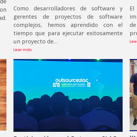
 de
Como desarrolladores de software y
El
son
gerentes de proyectos de software
im
ad.
complejos, hemos aprendido con el
de
tiempo que para ejecutar exitosamente
pr
un proyecto de…
Lee
Leer más