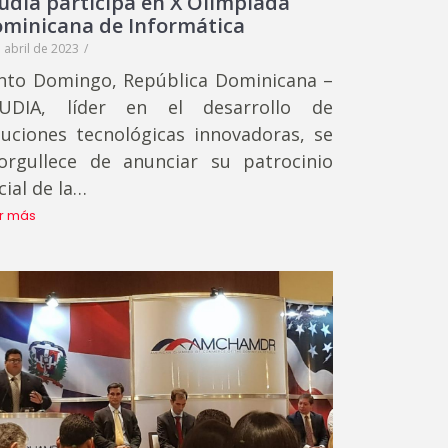
udia participa en X Olimpiada
minicana de Informática
 abril de 2023
/
nto Domingo, República Dominicana –
UDIA, líder en el desarrollo de
luciones tecnológicas innovadoras, se
orgullece de anunciar su patrocinio
cial de la…
r más