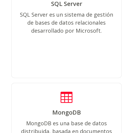
SQL Server
un producto de software con la
función principal de almacenar y
SQL Server es un sistema de gestión
recuperar datos según las solicitudes
de bases de datos relacionales
de otras aplicaciones de software,
desarrollado por Microsoft.
que pueden ejecutarse en el mismo
ordenador o en otro, a través de una
red (incluida Internet).
MongoDB
De uso general que ha sido diseñada
MongoDB es una base de datos
para desarrolladores de aplicaciones
distribuida, basada en documentos