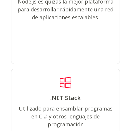
Node.js es quizás la mejor plataforma
cruzado, está diseñado para servir
para desarrollar rápidamente una red
como un caballo de batalla para los
de aplicaciones escalables.
desarrolladores.
.NET Stack
.NET stack es un marco
Utilizado para ensamblar programas
multiplataforma del lado del servidor
en C # y otros lenguajes de
que se usa para el desarrollo de
programación
aplicaciones personalizadas.