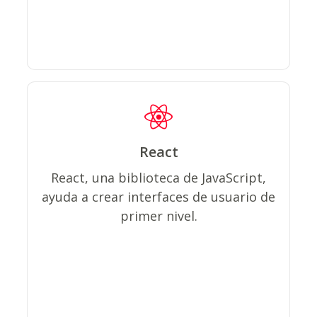
React
El desarrollo de React.js es
ampliamente preferido, ya que ayuda
React, una biblioteca de JavaScript,
a ofrecer una excelente
ayuda a crear interfaces de usuario de
representación del lado del cliente y
primer nivel.
del servidor.