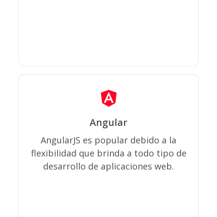
Angular
Puede desarrollar un navegador, así
AngularJS es popular debido a la
como aplicaciones móviles y basadas
flexibilidad que brinda a todo tipo de
en la web, con AngularJS.
desarrollo de aplicaciones web.