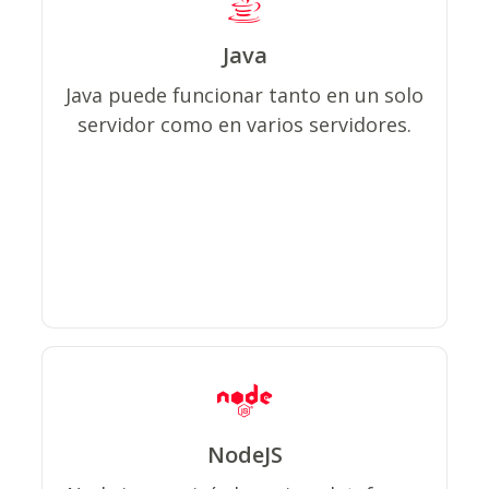
Java
Es excelente para la programación
integral y tiene beneficios de gran
Java puede funcionar tanto en un solo
alcance cuando se combina con un
servidor como en varios servidores.
proyecto de desarrollo de pila
completa.
NodeJS
Con su atmósfera de navegador