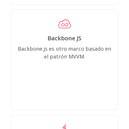
Backbone JS
Ayuda a estructurar las aplicaciones
Backbone.js es otro marco basado en
web integrando valores y eventos
el patrón MVVM.
personalizados para un desarrollo de
pila completo mejorado.