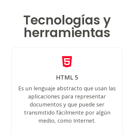
Tecnologías y
herramientas
HTML 5
Los navegadores de Internet procesan
Es un lenguaje abstracto que usan las
e interpretan documentos descritos
aplicaciones para representar
en HTML usando un analizador de
documentos y que puede ser
HTML.
transmitido fácilmente por algún
medio, como Internet.