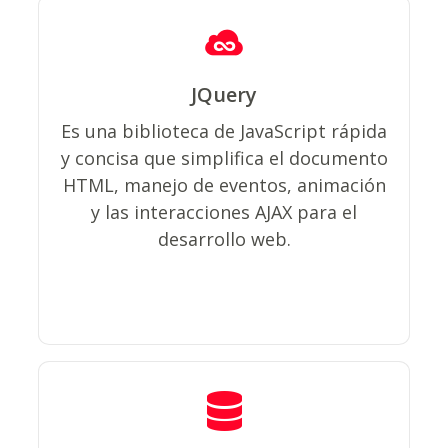
JQuery
jQuery, al igual que otras bibliotecas,
ofrece una serie de funcionalidades
Es una biblioteca de JavaScript rápida
basadas en JavaScript que de otra
y concisa que simplifica el documento
manera requerirían de mucho más
HTML, manejo de eventos, animación
código.
y las interacciones AJAX para el
desarrollo web.
Como servidor de base de datos, es