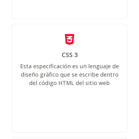
CSS 3
Permite crear páginas de una manera
más exacta y aplicarles estilos
Esta especificación es un lenguaje de
(colores, márgenes, formas, tipos de
diseño gráfico que se escribe dentro
letras, etc.) por lo que se tiene mayor
del código HTML del sitio web
control de los resultados finales.